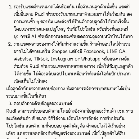
รองรับแชตจำนวนมากได้พร้อมกัน เมื่อจำนวนลูกค้าเพิ่มขึ้น แชตก็
เพิ่มขึ้นตาม Rudi ช่วยรองรับบทสนทนาจำนวนมากได้พร้อมกัน ลด
ภาระงานซ้ำ ๆ ของทีม และช่วยให้ร้านค้าตอบลูกค้าได้รวดเร็วขึ้น
โดยเฉพาะช่วงแคมเปญใหญ่ วันที่มีโปรโมชัน หรือช่วงที่ออเดอร์
พุ่ง การมี AI ช่วยจัดการแชตจะช่วยลดความวุ่นวายหน้าบ้านได้มาก
รวมแชตหลายช่องทางให้ทีมทำงานง่ายขึ้น ร้านค้าออนไลน์จำนวน
มากไม่ได้ขายแค่ใน Shopee แต่ยังมี Facebook, LINE OA,
Website, Tiktok, Instagram or Whatapp หรือช่องทางอื่น
ร่วมด้วย Rudi ช่วยรวมแชตจากหลายช่องทาง เพื่อให้ทีมดูแลลูกค้า
ได้ง่ายขึ้น ไม่ต้องสลับแอปไปมาเหมือนกำลังแข่งโอลิมปิกประเภท
เปิดแท็บไม่ให้หลง
เมื่อลูกค้าทักมาจากหลายช่องทาง ทีมสามารถจัดการบทสนทนาได้เป็น
ระบบมากขึ้นในที่เดียว
ตอบคำถามด้วยข้อมูลของแบรนด์
Rudi สามารถช่วยตอบคำถามโดยอ้างอิงจากข้อมูลของร้านค้า เช่น ราย
ละเอียดสินค้า สี ขนาด วิธีใช้งาน เงื่อนไขการจัดส่ง การรับประกัน
โปรโมชัน และคำถามที่พบบ่อย จุดสำคัญคือ คำตอบไม่ได้เร็วอย่าง
เดียว แต่ควรสอดคล้องกับข้อมูลจริงของแบรนด์ เพื่อให้ลูกค้าได้รับ