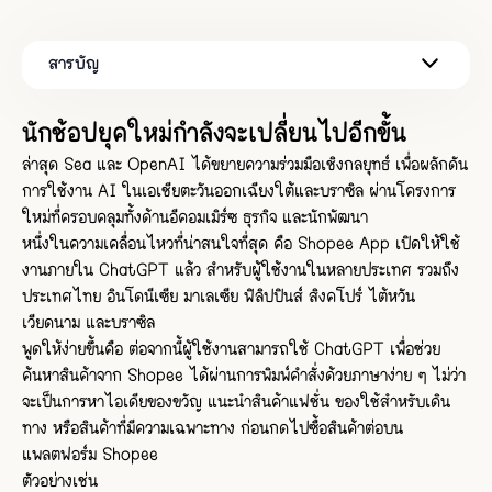
สารบัญ
จาก Search Commerce สู่ AI Commerce
ร้านค้า Shopee จะได้รับผลกระทบอย่างไร?
Rudi Chatdog รองรับการเชื่อมต่อกับ Shopee
ทำไมร้านค้า Shopee ควรเชื่อมต่อ Rudi
🐶 Rudi: Chatdog AI ที่เข้าใจธุรกิจของคุณจริง ๆ
นักช้อปยุคใหม่กำลังจะเปลี่ยนไปอีกขั้น
ล่าสุด Sea และ OpenAI ได้ขยายความร่วมมือเชิงกลยุทธ์ เพื่อผลักดัน
การใช้งาน AI ในเอเชียตะวันออกเฉียงใต้และบราซิล ผ่านโครงการ
ใหม่ที่ครอบคลุมทั้งด้านอีคอมเมิร์ซ ธุรกิจ และนักพัฒนา
หนึ่งในความเคลื่อนไหวที่น่าสนใจที่สุด คือ Shopee App เปิดให้ใช้
งานภายใน ChatGPT แล้ว สำหรับผู้ใช้งานในหลายประเทศ รวมถึง
ประเทศไทย อินโดนีเซีย มาเลเซีย ฟิลิปปินส์ สิงคโปร์ ไต้หวัน
เวียดนาม และบราซิล
พูดให้ง่ายขึ้นคือ ต่อจากนี้ผู้ใช้งานสามารถใช้ ChatGPT เพื่อช่วย
ค้นหาสินค้าจาก Shopee ได้ผ่านการพิมพ์คำสั่งด้วยภาษาง่าย ๆ ไม่ว่า
จะเป็นการหาไอเดียของขวัญ แนะนำสินค้าแฟชั่น ของใช้สำหรับเดิน
ทาง หรือสินค้าที่มีความเฉพาะทาง ก่อนกดไปซื้อสินค้าต่อบน
แพลตฟอร์ม Shopee
ตัวอย่างเช่น