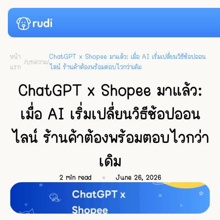
หน้า
ChatGPT x Shopee มาแล้ว: เมื่อ AI เริ่มเปลี่ยนวิธีช้อปออน
/
บทความ
/
แรก
ไลน์ ร้านค้าต้องพร้อมตอบไวกว่าเดิม
ผลงาน
ChatGPT x Shopee มาแล้ว:
ราคาแพ็คเกจ
เมื่อ AI เริ่มเปลี่ยนวิธีช้อปออน
ข่าวสาร
ไลน์ ร้านค้าต้องพร้อมตอบไวกว่า
แหล่งข้อมูล
เดิม
บทความ
เข้าสู่ระบบ
2
min read
●
June 26, 2026
คู่มือ
เริ่มใช้งานฟรี