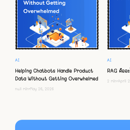
AI
AI
Helping Chatbots Handle Product
RAG คืออ
Data Without Getting Overwhelmed
2
min
•
April 
null
min
•
May 26, 2026