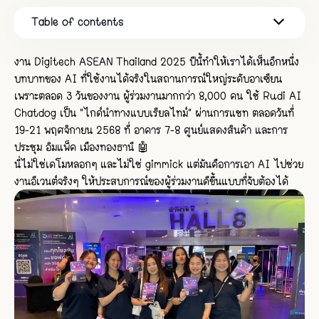
Table of contents
🐶 Rudi AI Chatdog ใช้ยังไงในงาน Digitech 2025?
5 คำถามที่ผู้ร่วมงานถาม Rudi มากที่สุด
ผลลัพธ์ที่เกิดขึ้นจริงในงาน Digitech 2025
Rudi ไม่ได้ถูกออกแบบมาเป็นไกด์งานอย่างเดียว
งาน Digitech ASEAN Thailand 2025 ปีนี้ทำให้เราได้เห็นอีกหนึ่ง
บทบาทของ AI ที่ใช้งานได้จริงในสถานการณ์ใหญ่ระดับอาเซียน
เพราะตลอด 3 วันของงาน ผู้ร่วมงานมากกว่า 8,000 คน ใช้ Rudi AI
Chatdog เป็น “ไกด์นำทางแบบเรียลไทม์” ผ่านการแชท ตลอดวันที่
19-21 พฤศจิกายน 2568 ที่ อาคาร 7-8 ศูนย์แสดงสินค้า และการ
ประชุม อิมแพ็ค เมืองทองธานี 🤖
นี่ไม่ใช่เดโมหลอกๆ และไม่ใช่ gimmick แต่มันคือการเอา AI ไปช่วย
งานอีเวนต์จริงๆ ให้ประสบการณ์ของผู้ร่วมงานดีขึ้นแบบที่จับต้องได้