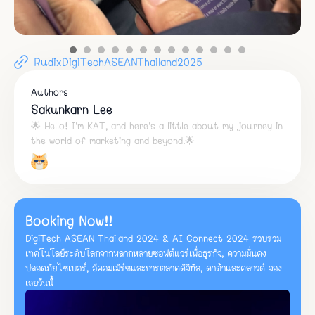
RudixDigiTechASEANThailand2025
Authors
Sakunkarn Lee
🌟 Hello! I'm KAT, and here's a little about my journey in
the world of marketing and beyond.🌟
Booking Now!!
DigiTech ASEAN Thailand 2024 & AI Connect 2024 รวบรวม
เทคโนโลยีระดับโลกจากหลากหลายซอฟต์แวร์เพื่อธุรกิจ, ความมั่นคง
ปลอดภัยไซเบอร์, อีคอมเมิร์ซและการตลาดดิจิทัล, ดาต้าและคลาวด์ จอง
เลยวันนี้