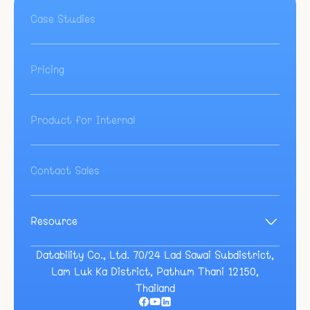
Case Studies
Pricing
Product for Internal
Contact Sales
Resource
Blog
Guide
Datability Co., Ltd. 70/24 Lad Sawai Subdistrict,
Event
Lam Luk Ka District, Pathum Thani 12150,
Docs
Thailand