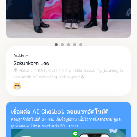
Authors
Sakunkarn Lee
🌟 Hello! I'm KAT, and here's a little about my journey in
the world of marketing and beyond.🌟
เชื่อมต่อ AI Chatbot ตอบแชทอัตโนมัติ
ตอบลูกค้าอัตโนมัติ 24 ชม. เก็บข้อมูลครบ เพิ่มโอกาสปิดการขาย ดูแล
ลูกค้าตลอด 24ชม. รองรับกว่า 50+ ภาษา