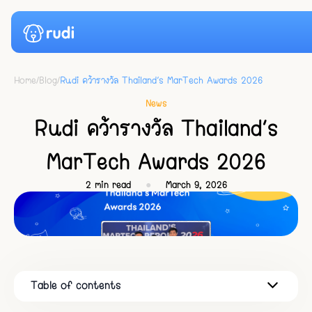
Home
/
Blog
/
Rudi คว้ารางวัล Thailand’s MarTech Awards 2026
Case Studies
News
Rudi คว้ารางวัล Thailand’s
Pricing
MarTech Awards 2026
News
2
min read
●
March 9, 2026
Resource
Blog
Login
Docs
Start for Free
Table of contents
1️⃣เมื่อธุรกิจมีลูกค้าหลายช่องทาง แต่ทีมตอบไม่ทัน
2️⃣ กรณีศึกษาธุรกิจ B2B
3️⃣rudi: AI Chatbot ที่ออกแบบมาเพื่อธุรกิจจริง
4️⃣จากการตอบแชท สู่ข้อมูลเชิงกลยุทธ์ของธุรกิจ