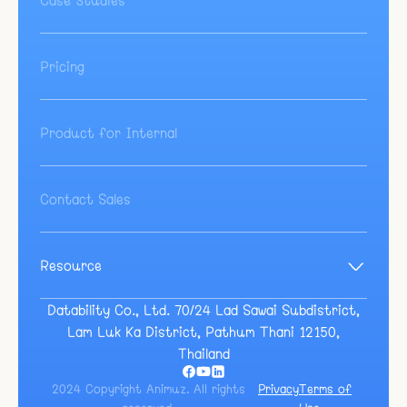
Pricing
Product for Internal
Contact Sales
Resource
Blog
Guide
Datability Co., Ltd. 70/24 Lad Sawai Subdistrict,
Event
Lam Luk Ka District, Pathum Thani 12150,
Docs
Thailand
2024 Copyright Animuz. All rights
Privacy
Terms of