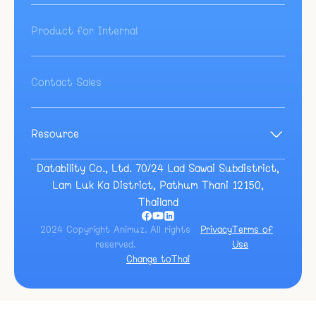
Product for Internal
Contact Sales
Resource
Blog
Guide
Datability Co., Ltd. 70/24 Lad Sawai Subdistrict,
Event
Lam Luk Ka District, Pathum Thani 12150,
Docs
Thailand
2024 Copyright Animuz. All rights
Privacy
Terms of
reserved.
Use
Change to
Thai