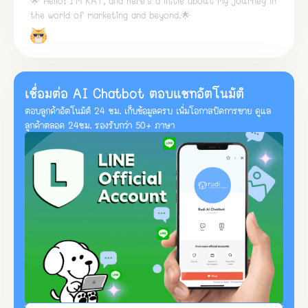
🌟 Hello! I'm KAT, and here's a little about my journey in
the world of marketing and beyond.🌟
เชื่อมต่อ AI Chatbot ตอบแชทอัตโนมัติ
ตอบลูกค้าอัตโนมัติ 24 ชม. เก็บข้อมูลครบ เพิ่มโอกาสปิดการขาย ดูแล
ลูกค้าตลอด 24ชม. รองรับกว่า 50+ ภาษา