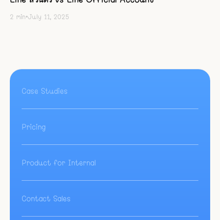
2
min
•
July 11, 2025
Case Studies
Pricing
Product for Internal
Contact Sales