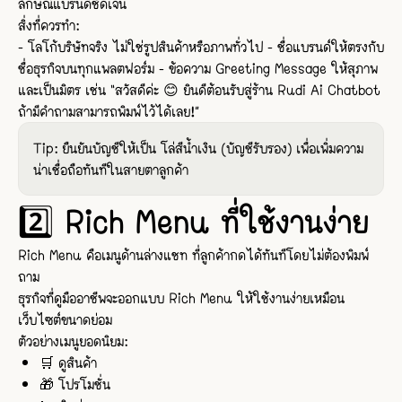
ลักษณ์แบรนด์ชัดเจน
สิ่งที่ควรทำ:
- โลโก้บริษัทจริง ไม่ใช่รูปสินค้าหรือภาพทั่วไป - ชื่อแบรนด์ให้ตรงกับ
ชื่อธุรกิจบนทุกแพลตฟอร์ม - ข้อความ Greeting Message ให้สุภาพ
และเป็นมิตร เช่น “สวัสดีค่ะ 😊 ยินดีต้อนรับสู่ร้าน Rudi Ai Chatbot
ถ้ามีคำถามสามารถพิมพ์ไว้ได้เลย!”
Tip: ยืนยันบัญชีให้เป็น โล่สีน้ำเงิน (บัญชีรับรอง) เพื่อเพิ่มความ
น่าเชื่อถือทันทีในสายตาลูกค้า
2️⃣ Rich Menu ที่ใช้งานง่าย
Rich Menu คือเมนูด้านล่างแชท ที่ลูกค้ากดได้ทันทีโดยไม่ต้องพิมพ์
ถาม
ธุรกิจที่ดูมืออาชีพจะออกแบบ Rich Menu ให้ใช้งานง่ายเหมือน
เว็บไซต์ขนาดย่อม
ตัวอย่างเมนูยอดนิยม:
🛒 ดูสินค้า
🎁 โปรโมชั่น