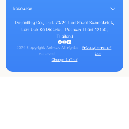
Resource
Blog
Guide
Datability Co., Ltd. 70/24 Lad Sawai Subdistrict,
Event
Lam Luk Ka District, Pathum Thani 12150,
Docs
Thailand
2024 Copyright Animuz. All rights
Privacy
Terms of
reserved.
Use
Change to
Thai