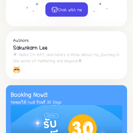
Chat with me
Authors
Sakunkarn Lee
🌟 Hello! I'm KAT, and here's a little about my journey in
the world of marketing and beyond.🌟
Booking Now!!
ทดลองใช้ rudi รับฟรี 30 Days