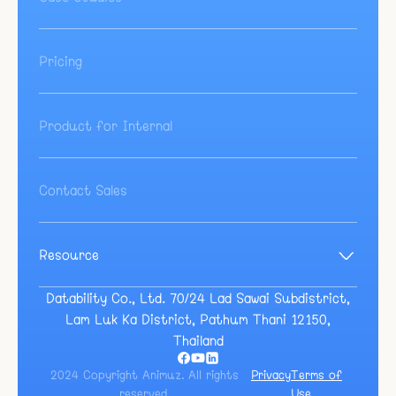
Pricing
Product for Internal
Contact Sales
Resource
Blog
Guide
Datability Co., Ltd. 70/24 Lad Sawai Subdistrict,
Event
Lam Luk Ka District, Pathum Thani 12150,
Docs
Thailand
2024 Copyright Animuz. All rights
Privacy
Terms of
reserved.
Use