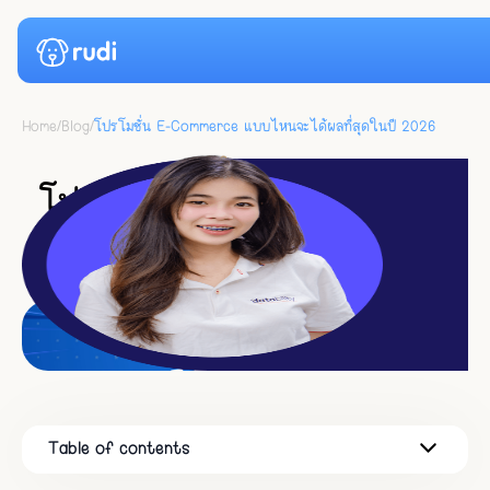
Home
/
Blog
/
โปรโมชั่น E-Commerce แบบไหนจะได้ผลที่สุดในปี 2026
Case Studies
E-Commerce
โปรโมชั่น E-Commerce แบบ
Pricing
ไหนจะได้ผลที่สุดในปี 2026
News
2
min read
●
November 14, 2025
Resource
Blog
Login
Docs
Start for Free
Table of contents
1️⃣หลักการออกโปรโมชั่นปี 2026
2️⃣โปรแบบไหนจะได้ผลที่สุดในปี 2026
3️⃣วิธีรู้ว่าโปรคุ้มจริงไหม (สูตร ROI ปี 2026)
4️⃣โปรที่ “ไม่เวิร์คอีกแล้ว” ในปี 2026
5️⃣BONUS: วิธีใช้ AI Chatbot กันโปรล่มในปี 2026
6️⃣️Checklist เตรียมออกโปรปี 2026 (เอาไปใช้ได้เลย)